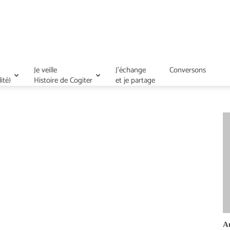
Je veille
J’échange
Conversons
ité)
Histoire de Cogiter
et je partage
A