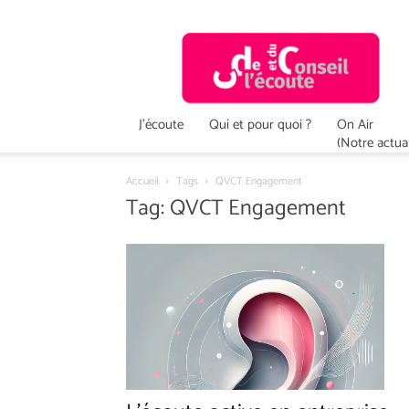
Ecoute
&
Conseil
J’écoute
Qui et pour quoi ?
On Air
(Notre actual
Accueil
Tags
QVCT Engagement
Tag: QVCT Engagement