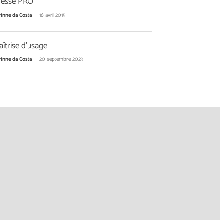
resse PRO
rinne da Costa
-
16 avril 2015
îtrise d’usage
rinne da Costa
-
20 septembre 2023