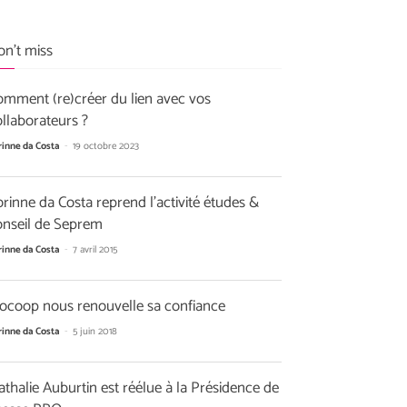
on't miss
omment (re)créer du lien avec vos
llaborateurs ?
rinne da Costa
-
19 octobre 2023
rinne da Costa reprend l’activité études &
onseil de Seprem
rinne da Costa
-
7 avril 2015
iocoop nous renouvelle sa confiance
rinne da Costa
-
5 juin 2018
thalie Auburtin est réélue à la Présidence de