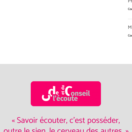
P
Co
Ma
Co
« Savoir écouter, c'est posséder,
outre le sien, le cerveau des autres. »