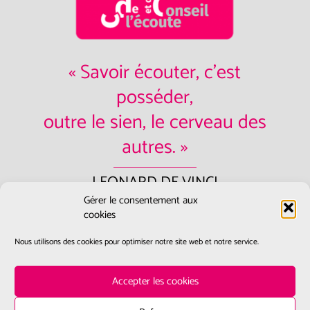
« Savoir écouter, c'est
posséder,
outre le sien, le cerveau des
autres. »
LEONARD DE VINCI
Gérer le consentement aux
Contactez-nous:
accueil@ecoute-
cookies
et-conseil.fr
Nous utilisons des cookies pour optimiser notre site web et notre service.
Accepter les cookies