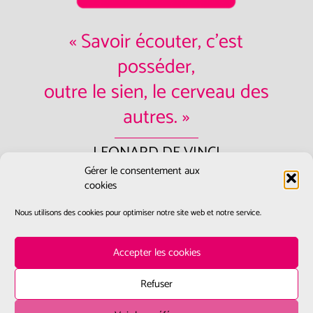
« Savoir écouter, c'est
posséder,
outre le sien, le cerveau des
autres. »
LEONARD DE VINCI
Gérer le consentement aux
Contactez-nous:
accueil@ecoute-
cookies
et-conseil.fr
Nous utilisons des cookies pour optimiser notre site web et notre service.
Accepter les cookies
Refuser
Mentions légales
Politique de cookies (UE)