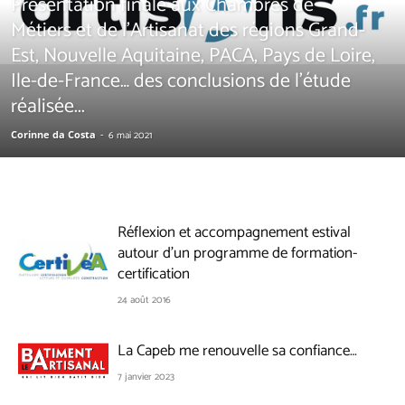
Présentation finale aux Chambres de
Métiers et de l’Artisanat des régions Grand-
Est, Nouvelle Aquitaine, PACA, Pays de Loire,
Ile-de-France… des conclusions de l’étude
réalisée...
Corinne da Costa
-
6 mai 2021
Réflexion et accompagnement estival
autour d’un programme de formation-
certification
24 août 2016
La Capeb me renouvelle sa confiance…
7 janvier 2023