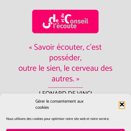
« Savoir écouter, c'est
posséder,
outre le sien, le cerveau des
autres. »
LEONARD DE VINCI
Gérer le consentement aux
Contactez-nous:
accueil@ecoute-
cookies
et-conseil.fr
Nous utilisons des cookies pour optimiser notre site web et notre service.