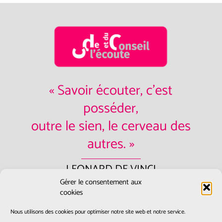
« Savoir écouter, c'est
posséder,
outre le sien, le cerveau des
autres. »
LEONARD DE VINCI
Gérer le consentement aux
Contactez-nous:
accueil@ecoute-
cookies
et-conseil.fr
Nous utilisons des cookies pour optimiser notre site web et notre service.