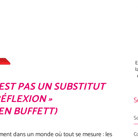
E
l
EST PAS UN SUBSTITUT
RÉFLEXION »
S
EN BUFFETT)
S
ent dans un monde où tout se mesure : les
C