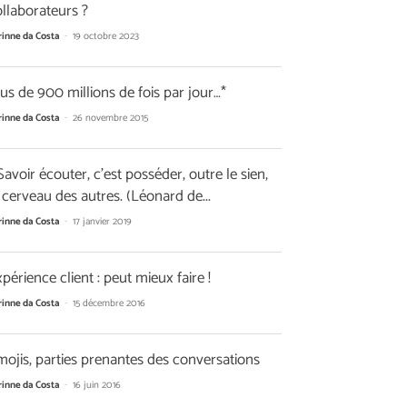
llaborateurs ?
rinne da Costa
-
19 octobre 2023
us de 900 millions de fois par jour…*
rinne da Costa
-
26 novembre 2015
Savoir écouter, c’est posséder, outre le sien,
 cerveau des autres. (Léonard de...
rinne da Costa
-
17 janvier 2019
périence client : peut mieux faire !
rinne da Costa
-
15 décembre 2016
ojis, parties prenantes des conversations
rinne da Costa
-
16 juin 2016