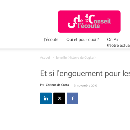
Ecoute
&
Conseil
J’écoute
Qui et pour quoi ?
On Air
(Notre actual
Accueil
Je veille (Histoire de Cogiter)
Et si l’engouement pour les
Par
Corinne da Costa
-
21 novembre 2019