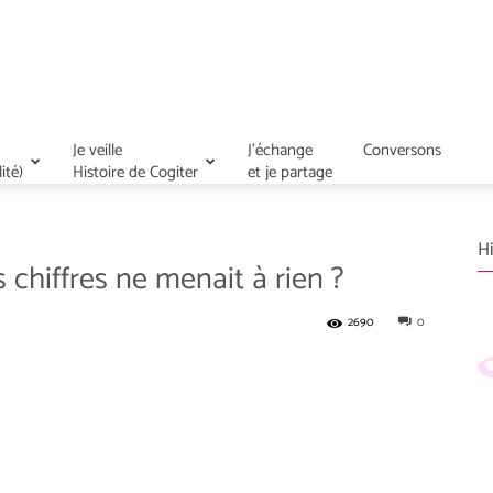
Je veille
J’échange
Conversons
ité)
Histoire de Cogiter
et je partage
Hi
 chiffres ne menait à rien ?
2690
0