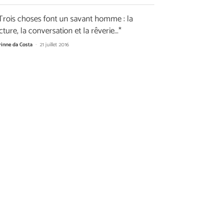
 Trois choses font un savant homme : la
cture, la conversation et la rêverie…*
rinne da Costa
-
21 juillet 2016