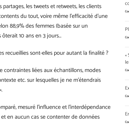
co
es partages, les tweets et retweets, les clients
Co
contents du tout, voire même l’efficacité d’une
selon 88,9% des femmes (basée sur un
Pl
 ôterait 10 ans en 3 jours…
Co
recueillies sont-elles pour autant la finalité ?
« 
le
de contraintes liées aux échantillons, modes
Co
ontexte etc. sur lesquelles je ne m’étendrais
Ex
».
Co
comparé, mesuré l’influence et l’interdépendance
Em
ais et en aucun cas se contenter de données
Co